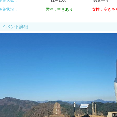
予定人数：
12～16人 男女半々
募集状況：
男性：空きあり
女性：空きあ
イベント詳細