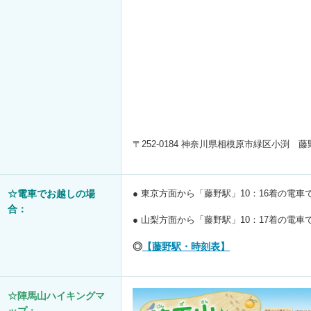
〒252-0184 神奈川県相模原市緑区小渕 藤
☆電車でお越しの場
● 東京方面から「藤野駅」10：16着の電
合：
● 山梨方面から「藤野駅」10：17着の電
◎
【藤野駅・時刻表】
☆陣馬山ハイキングマ
ップ：