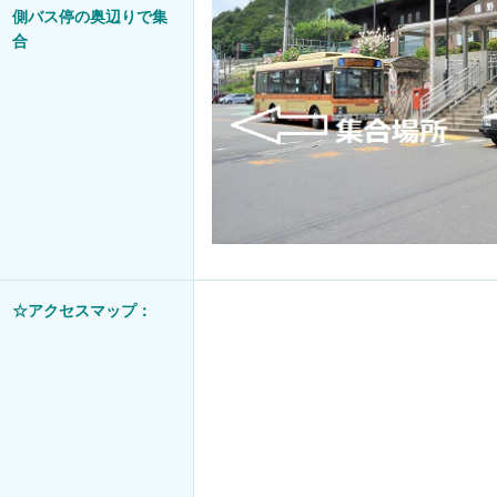
側バス停の奥辺りで集
合
☆アクセスマップ：