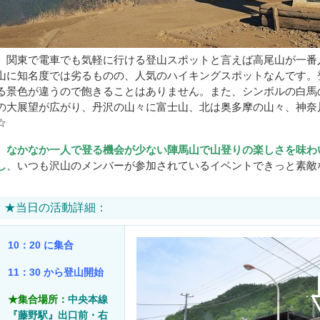
関東で電車でも気軽に行ける登山スポットと言えば高尾山が一番
山に知名度では劣るものの、人気のハイキングスポットなんです。
る景色が違うので飽きることはありません。また、シンボルの白馬の
の大展望が広がり、丹沢の山々に富士山、北は奥多摩の山々、神奈
☆
なかなか一人で登る機会が少ない陣馬山で山登りの楽しさを味わ
し
、いつも沢山のメンバーが参加されているイベントできっと素敵
★当日の活動詳細：
10：20 に集合
11：30 から登山開始
★集合場所：
中央本線
『藤野駅』出口前・右