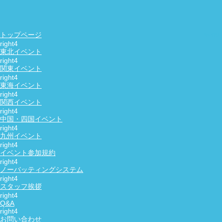
友活・恋活・婚活の社会人サークル
NewDay
お問い合わせ
トップページ
東北イベント
HOME
お問い合わせ
お問い合せ
関東イベント
東海イベント
関西イベント
中国・四国イベント
九州イベント
イベント参加規約
ノーバッティングシステム
参加遅れなどの緊急連絡
スタッフ挨拶
Q&A
キャンセルの連絡
お問い合わせ