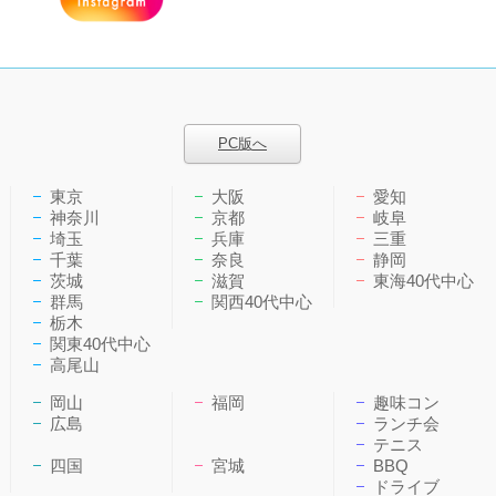
PC版へ
東京
大阪
愛知
神奈川
京都
岐阜
埼玉
兵庫
三重
千葉
奈良
静岡
茨城
滋賀
東海40代中心
群馬
関西40代中心
栃木
関東40代中心
高尾山
岡山
福岡
趣味コン
広島
ランチ会
テニス
四国
宮城
BBQ
ドライブ