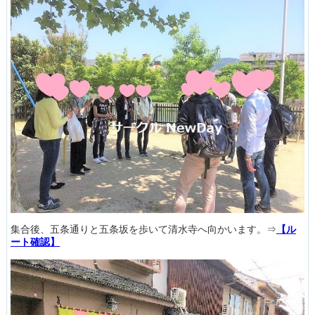
集合後、五条通りと五条坂を歩いて清水寺へ向かいます。⇒
【ル
ート確認】