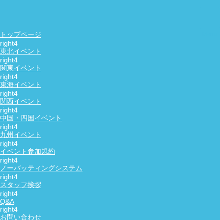
友活・恋活・婚活の社会人サークル
NewDay
お問い合わせ
トップページ
東北イベント
8/29 清水寺～八坂神社の恋活・友達作り散策コン
関東イベント
日時：
東海イベント
8月29日（土） 13：00～16：30
関西イベント
参加費：
中国・四国イベント
男性：5600円 女性：3000円 （拝観料込み）
九州イベント
割引：
1人参加限定！
イベント参加規約
参加年齢：
ノーバッティングシステム
男性：36～54歳 女性：36～54歳
スタッフ挨拶
予定人数：
Q&A
12～16人 男女半々
募集状況：
お問い合わせ