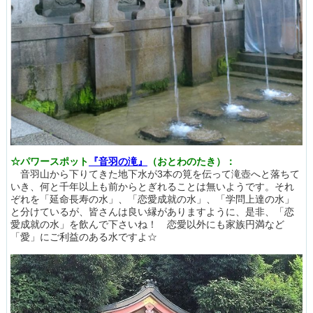
☆パワースポット
『音羽の滝』
（おとわのたき）：
音羽山から下りてきた地下水が3本の筧を伝って滝壺へと落ちて
いき、何と千年以上も前からとぎれることは無いようです。それ
ぞれを「延命長寿の水」、「恋愛成就の水」、「学問上達の水」
と分けているが、皆さんは良い縁がありますように、是非、「恋
愛成就の水」を飲んで下さいね！ 恋愛以外にも家族円満など
「愛」にご利益のある水ですよ☆