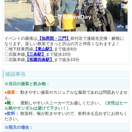
イベントの最後は
【知恩院・三門】
前付近で連絡先交換・解散に
なります。楽しい散策できっと沢山の方と仲良くなれますよ！
〇地下鉄東西線
【東山駅】
まで徒歩8分
〇京阪本線
【三条駅】
まで徒歩10分
〇京阪本線
【祇園四条駅】
まで徒歩10分
確認事項
☆当日の服装と飲み物：
●服装：
動きやすい服装やカジュアルな服装であれば問題ありませ
ん。
●靴：
運動しやすいスニーカーでお越しください。
（女性はヒー
ル靴やサンダルは避けて下さい！）
●飲料：
散策時、喉が乾きやすいので、飲料水を忘れずにお持ちく
ださい。
☆雨天の場合：