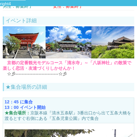
男性：募集終了
女性：募集終了
イベント詳細
京都の定番観光モデルコース「清水寺」～「八坂神社」の散策で
楽しく恋活・友達づくりしかせんか！
☆彡----------------------------☆彡
★集合場所の詳細
12：45 に集合
13：00 イベント開始
★集合場所：
京阪本線『清水五条駅』3番出口から出て五条大橋を
渡るとすぐ右側にある『五条児童公園』内で集合