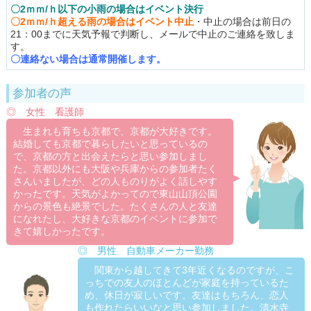
〇2ｍｍ/ｈ以下の小雨の
場合はイベント決行
〇2ｍｍ/ｈ超える雨
の場合はイベント中止
・中止の場合は前日の
21：00までに天気予報で判断し、メールで中止のご連絡を致しま
す。
〇連絡ない場合は通常開催します。
参加者の声
◎ 女性 看護師
生まれも育ちも京都で、京都が大好きです。
結婚しても京都で暮らしたいと思っているの
で、京都の方と出会えたらと思い参加しまし
た。京都以外にも大阪や兵庫からの参加者たく
さんいましたが、どの人ものりがよく話しやす
かったです。天気がよかってので東山山頂公園
からの景色も絶景でした。たくさんの人と友達
になれたし、大好きな京都のイベントに参加で
きて嬉しかったです。
◎ 男性 自動車メーカー勤務
関東から越してきて3年近くなるのですが、こ
っちでの友人のほとんどが家庭を持っているた
め、休日が寂しいです。友達はもちろん、恋人
も作れたらいいなと思い参加しました。清水寺