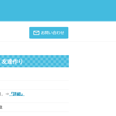
・友達作り
引。⇒
『詳細』
歳