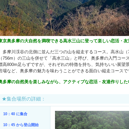
東京奥多摩の大自然を満喫できる高水三山に登って楽しい恋活・友
多摩川渓谷の北側に並んだ三つの山を縦走するコース。高水山（75
（756m）の三山を併せて「高水三山」と呼び、奥多摩の入門コー
標高800m足らずですが、それぞれの特徴を持ち、気持ちいい展望
岩場など、奥多摩の魅力を味わうことができる面白い縦走コースで
奥多摩の自然美を楽しみながら、アクティブな恋活・友達作りした
★集合場所の詳細：
10：40 に集合
10：45 から登山開始