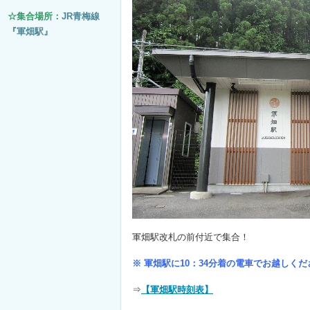
☆集合場所：
JR青梅線
『軍畑駅』
軍畑駅改札の前付近で集合！
※ 軍畑駅に10：34分着の電車でお越しくだ
⇒
【軍畑駅時刻表】