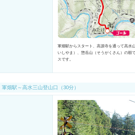
軍畑駅からスタート、高源寺を通って高水
いしやま）、惣岳山（そうがくさん）の順
スです。
軍畑駅～高水三山登山口（30分）