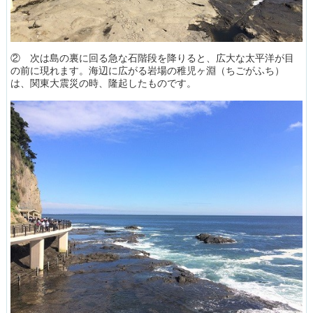
② 次は島の裏に回る急な石階段を降りると、広大な太平洋が目
の前に現れます。海辺に広がる岩場の稚児ヶ淵（ちごがふち）
は、関東大震災の時、隆起したものです。