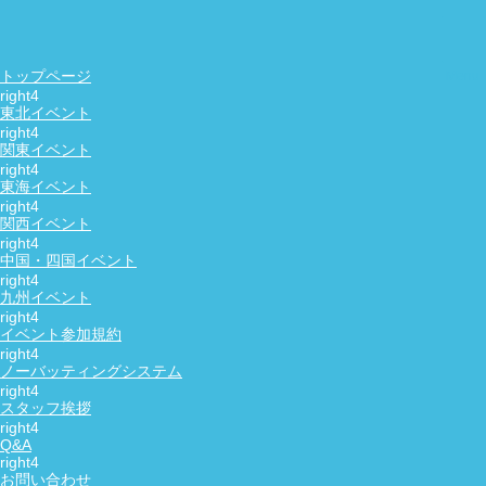
友活・恋活・婚活の社会人サークル
NewDay
お問い合わせ
トップページ
東北イベント
（予定）江の島灯籠めぐりの恋活・友達作り散策コン
関東イベント
日時：
東海イベント
月 日（土） 17：00～20：30
関西イベント
参加費：
中国・四国イベント
男性：6200円 女性：2600円 （入場料込み）
九州イベント
割引:
1人参加限定！
イベント参加規約
参加年齢：
ノーバッティングシステム
男性：36～54歳 女性：36～54歳
スタッフ挨拶
予定人数：
Q&A
16～20人 男女半々
募集状況：
お問い合わせ