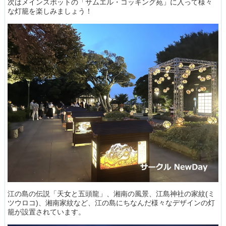
次はメインスポットの「サムエル・コッキング苑」に入って様々
な灯籠を楽しみましょう！
江の島の伝説「天女と五頭龍」、湘南の風景、江島神社の家紋(ミ
ツウロコ)、湘南家紋など、江の島にちなんだ様々なデザインの灯
籠が設置されています。