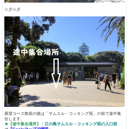
☆彡☆彡
展望コース散策の後は「サムエル・コッキング苑」の前で途中集
合します。
★【途中集合場所】：
江の島サムエル・コッキング苑の入口前
⇒
『Gooleマップで確認』