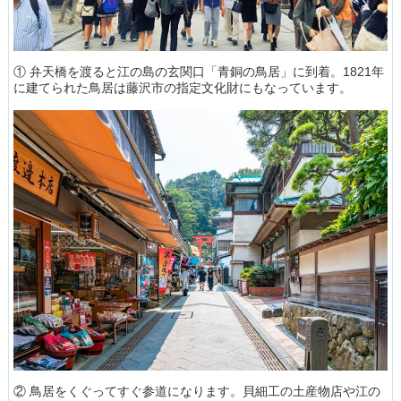
① 弁天橋を渡ると江の島の玄関口「青銅の鳥居」に到着。1821年
に建てられた鳥居は藤沢市の指定文化財にもなっています。
② 鳥居をくぐってすぐ参道になります。貝細工の土産物店や江の