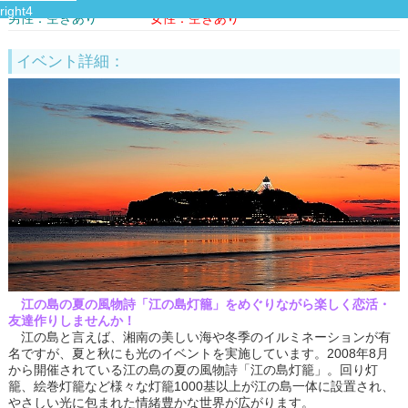
男性：空きあり
女性：空きあり
イベント詳細：
江の島の夏の風物詩「江の島灯籠」をめぐりながら楽しく恋活・
友達作りしませんか！
江の島と言えば、湘南の美しい海や冬季のイルミネーションが有
名ですが、夏と秋にも光のイベントを実施しています。2008年8月
から開催されている江の島の夏の風物詩「江の島灯籠」。回り灯
籠、絵巻灯籠など様々な灯籠1000基以上が江の島一体に設置され、
やさしい光に包まれた情緒豊かな世界が広がります。