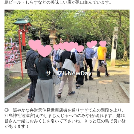
島ビール・しらすなどの美味しい店が沢山並んでいます。
③ 賑やかな弁財天仲見世商店街を通りすぎて左の階段を上り、
江島神社辺津宮(えのしまじんじゃへつのみや)が現れます。是非、
皆さん一緒におみくじを引いて下さいね。きっと江の島で良い縁
があります！