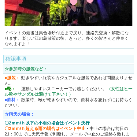
イベントの最後は集合場所付近まで戻り、連絡先交換・解散にな
ります。楽しい江の島散策の後、きっと、多くの皆さんと仲良く
なれますよ！
確認事項
☆参加時の服装など：
●服装：
動きやすい服装やカジュアルな服装であれば問題ありませ
ん。
●靴：
運動しやすいスニーカーでお越しください。
（女性はヒー
ル靴やサンダルは避けて下さい！）
●飲料：
散策時、喉が乾きやすいので、飲料水を忘れずにお持ちく
ださい。
☆雨天の場合：
〇2ｍｍ/ｈ以下の小雨の
場合はイベント決行
〇2ｍｍ/ｈ超える雨
の場合はイベント中止
・中止の場合は前日の
21：00までに天気予報で判断し、メールで中止のご連絡を致しま