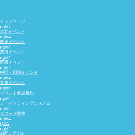
友活・恋活・婚活の社会人サークル
NewDay
お問い合わせ
トップページ
東北イベント
9/20 東山動植物園の友活・恋活散歩会
関東イベント
東海イベント
【重要なお知らせ】
当日、周辺駐車場の大混雑が予想されるた
め、なるべく公共機関でお越しください！
関西イベント
どうしても車で来られる場合、少なくても集合時間の1時間前に
周辺駐車場に到着できるよう早めに出発してください！
中国・四国イベント
九州イベント
日時：
9月20日（日） 13：00～16：30
イベント参加規約
参加費：
ノーバッティングシステム
男性：5600円 女性：1600円 （入園料込み）
スタッフ挨拶
紹介割引：
Q&A
初参加の友達を連れてくる場合
500円
割引。⇒
『詳細』
参加年齢：
お問い合わせ