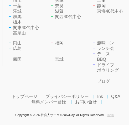
埼玉
兵庫
三重
千葉
奈良
静岡
茨城
滋賀
東海40代中心
群馬
関西40代中心
栃木
関東40代中心
高尾山
岡山
福岡
趣味コン
広島
ランチ会
テニス
四国
宮城
BBQ
ドライブ
ボウリング
ブログ
トップページ
プライバシーポリシー
link
Q&A
無料メンバー登録
お問い合せ
Copyright ©
2026 社会人サークルNewDay, All Rights Reserved. -
login