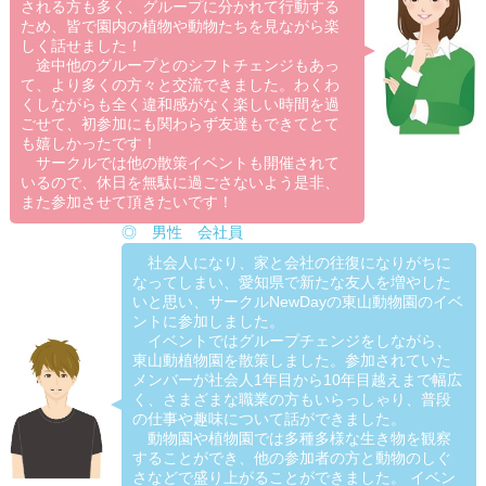
される方も多く、グループに分かれて行動する
ため、皆で園内の植物や動物たちを見ながら楽
しく話せました！
途中他のグループとのシフトチェンジもあっ
て、より多くの方々と交流できました。わくわ
くしながらも全く違和感がなく楽しい時間を過
ごせて、初参加にも関わらず友達もできてとて
も嬉しかったです！
サークルでは他の散策イベントも開催されて
いるので、休日を無駄に過ごさないよう是非、
また参加させて頂きたいです！
◎ 男性 会社員
社会人になり、家と会社の往復になりがちに
なってしまい、愛知県で新たな友人を増やした
いと思い、サークルNewDayの東山動物園のイベ
ントに参加しました。
イベントではグループチェンジをしながら、
東山動植物園を散策しました。参加されていた
メンバーが社会人1年目から10年目越えまで幅広
く、さまざまな職業の方もいらっしゃり、普段
の仕事や趣味について話ができました。
動物園や植物園では多種多様な生き物を観察
することができ、他の参加者の方と動物のしぐ
さなどで盛り上がることができました。 イベン