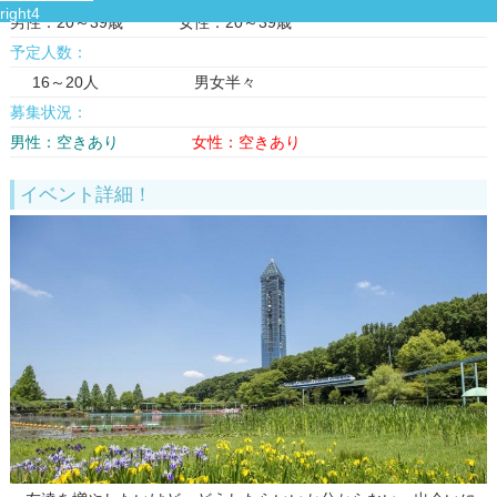
男性：20～39歳 女性：20～39歳
予定人数：
16～20人 男女半々
募集状況：
男性：空きあり
女性：空きあり
イベント詳細！