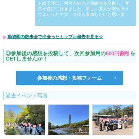
ト終了後に、何名かの方と連絡先を交換し、食
事や遊びに行きました。新しい友人が増えそう
でよかったです。今後も参加したいと思いま
す。
動物園の散歩会で出会ったカップル報告を見る☆
◎参加後の感想を投稿して、次回参加用の
500円割引
を
GETしませんか！
参加後の感想・投稿フォーム
過去イベント写真