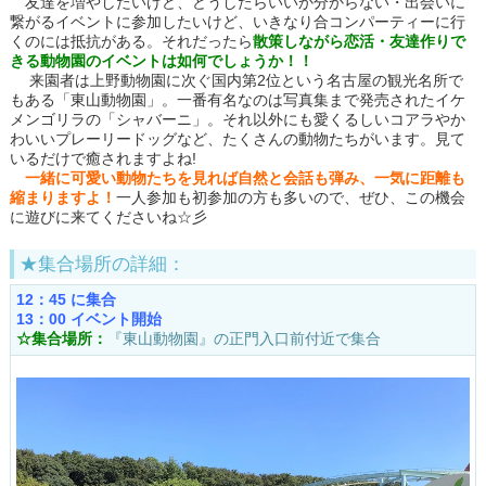
友達を増やしたいけど、どうしたらいいか分からない・出会いに
繋がるイベントに参加したいけど、いきなり合コンパーティーに行
くのには抵抗がある。それだったら
散策しながら恋活・友達作りで
きる動物園のイベントは如何でしょうか！！
来園者は上野動物園に次ぐ国内第2位という名古屋の観光名所で
もある「東山動物園」。一番有名なのは写真集まで発売されたイケ
メンゴリラの「シャバーニ」。それ以外にも愛くるしいコアラやか
わいいプレーリードッグなど、たくさんの動物たちがいます。見て
いるだけで癒されますよね!
一緒に可愛い動物たちを見れば自然と会話も弾み、一気に距離も
縮まりますよ！
一人参加も初参加の方も多いので、ぜひ、この機会
に遊びに来てくださいね☆彡
★集合場所の詳細：
12：45 に集合
13：00 イベント開始
☆集合場所：
『東山動物園』の正門入口前付近で集合