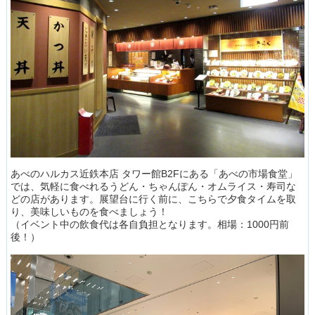
あべのハルカス近鉄本店 タワー館B2Fにある「あべの市場食堂」
では、気軽に食べれるうどん・ちゃんぽん・オムライス・寿司な
どの店があります。展望台に行く前に、こちらで夕食タイムを取
り、美味しいものを食べましょう！
（イベント中の飲食代は各自負担となります。相場：1000円前
後！）