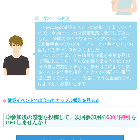
◎ 男性 公務員
NewDayの散策イベントに参加して楽しかった
ので、今回はハルカス夜景散策に参加してみま
した。 公園内のペアウォーキングやハルカス
300展望台中でのグループトークと色々な方とお
話しするチャンスがありました。
ハルカス展望台から綺麗な夕陽と夜景を見れ
て感動しました。どんな女性と出会うかはその
日の運も左右しますから、自分はこのような散
策イベントで意気投合した方との時間が一番記
憶に残っています。 また楽しそうな企画があれ
ばよろしくお願いします
散策イベントで出会ったカップル報告を見る☆
◎参加後の感想を投稿して、次回参加用の
500円割引
を
GETしませんか！