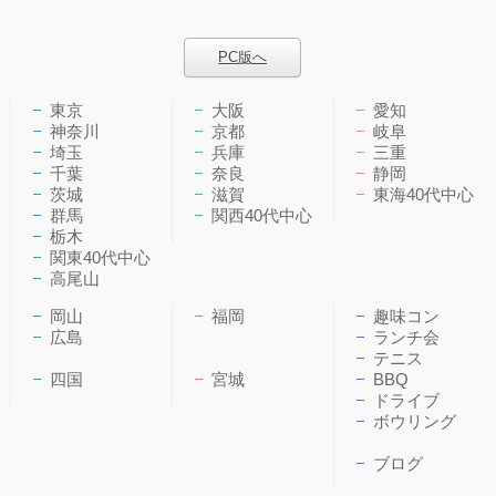
PC版へ
東京
大阪
愛知
神奈川
京都
岐阜
埼玉
兵庫
三重
千葉
奈良
静岡
茨城
滋賀
東海40代中心
群馬
関西40代中心
栃木
関東40代中心
高尾山
岡山
福岡
趣味コン
広島
ランチ会
テニス
四国
宮城
BBQ
ドライブ
ボウリング
ブログ