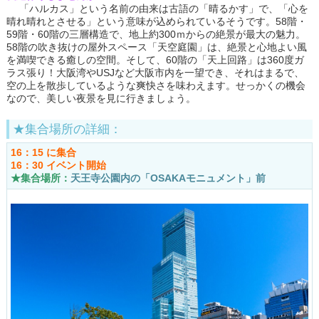
「ハルカス」という名前の由来は古語の「晴るかす」で、「心を
晴れ晴れとさせる」という意味が込められているそうです。58階・
59階・60階の三層構造で、地上約300ｍからの絶景が最大の魅力。
58階の吹き抜けの屋外スペース「天空庭園」は、絶景と心地よい風
を満喫できる癒しの空間。そして、60階の「天上回路」は360度ガ
ラス張り！大阪湾やUSJなど大阪市内を一望でき、それはまるで、
空の上を散歩しているような爽快さを味わえます。せっかくの機会
なので、美しい夜景を見に行きましょう。
★集合場所の詳細：
16：15 に集合
16：30 イベント開始
★集合場所：
天王寺公園内の「OSAKAモニュメント」前