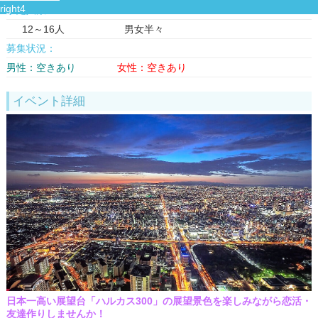
予定人数：
12～16人 男女半々
募集状況：
男性：空きあり
女性：空きあり
イベント詳細
日本一高い展望台「ハルカス300」の展望景色を楽しみながら恋活・
友達作りしませんか！