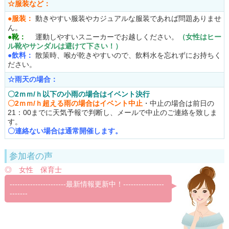
☆服装など：
●服装：
動きやすい服装やカジュアルな服装であれば問題ありませ
ん。
●靴：
運動しやすいスニーカーでお越しください。
（女性はヒー
ル靴やサンダルは避けて下さい！）
●飲料：
散策時、喉が乾きやすいので、飲料水を忘れずにお持ちく
ださい。
☆雨天の場合：
〇2ｍｍ/ｈ以下の小雨の
場合はイベント決行
〇2ｍｍ/ｈ超える雨
の場合はイベント中止
・中止の場合は前日の
21：00までに天気予報で判断し、メールで中止のご連絡を致しま
す。
〇連絡ない場合は通常開催します。
参加者の声
◎ 女性 保育士
----------------------最新情報更新中！----------------
-------