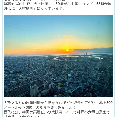
60階が屋内回廊「天上回廊」、59階がお土産ショップ、58階が屋
外広場「天空庭園」になっています。
ガラス張りの展望回廊から息を吞むほどの絶景が広がり、地上300
メートルから360゜の夜景を楽しみましょう！
西側には、梅田の高層ビルや大阪湾、そして神戸の六甲山系まで
眺めることができます。