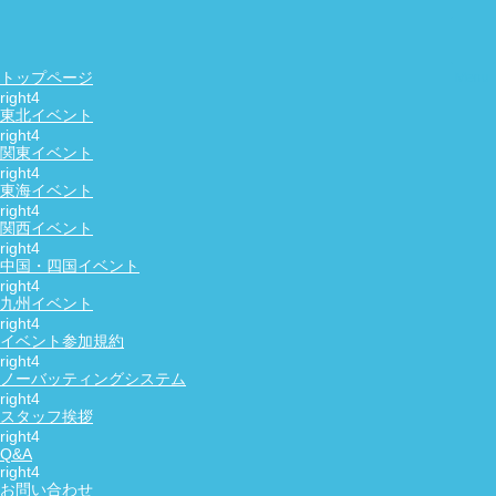
友活・恋活・婚活の社会人サークル
NewDay
お問い合わせ
トップページ
東北イベント
HOME
関西40代イベント
（予定）ハルカス300夜景の恋活・友達作り散策コン
関西40代中心イベント
関東イベント
東海イベント
関西イベント
（予定）ハルカス300夜景の恋活・友達作り散策コン
中国・四国イベント
日時：
月 日（土）
16：30～20：00
九州イベント
参加費：
イベント参加規約
男性：5000円 女性：2200円 （入場料別）
ノーバッティングシステム
参加条件：
スタッフ挨拶
1人参加限定！
参加年齢：
Q&A
男性：36～54歳 女性：36～54歳
お問い合わせ